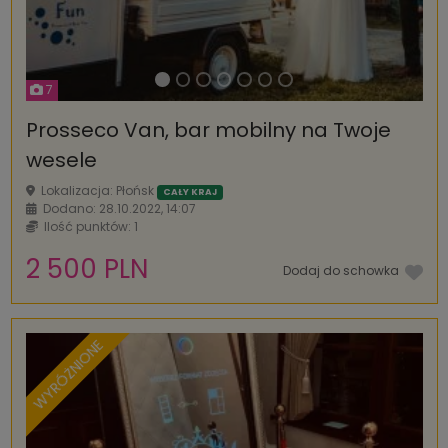
7
Prosseco Van, bar mobilny na Twoje
wesele
Lokalizacja: Płońsk
CAŁY KRAJ
Dodano: 28.10.2022, 14:07
Ilość punktów: 1
2 500 PLN
Dodaj do schowka
WYRÓŻNIONE