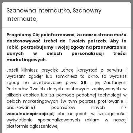
Szanowna Internautko, Szanowny
Internauto,
Dodaj
Zaloguj
Menu
›
Jaworzno
Pragniemy Cię poinformować, że nasza strona może
Ogłoszenia
Jaworzno
dostosowywać treści do Twoich potrzeb. Aby to
robić, potrzebujemy Twojej zgody na przetwarzanie
danych w celach personalizacji treści
marketingowych.
WYRÓŻNIONE
Jeżeli klikniesz przycisk „chcę korzystać z serwisu i
wyrażam zgodę” lub zamkniesz to okno, to wyrazisz
zgodę na przetwarzanie przez
3B
i jej Zaufanych
Partnerów Twoich danych osobowych zapisywanych w
plikach cookies lub za pomocą podobnej technologii w
Poprzednia
Następ
celach marketingowych (w tym poprzez profilowanie i
analizowanie) podmiotów innych niż
weselneinspiracje.pl
, obejmujących w szczególności
wyświetlanie spersonalizowanych reklam w naszej
platformie ogłoszeniowej.