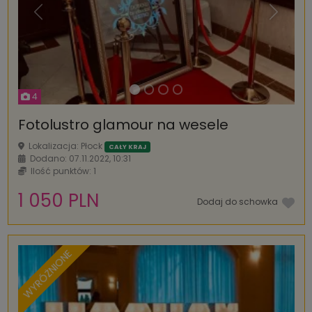
Poprzednia
Następ
4
Fotolustro glamour na wesele
Lokalizacja: Płock
CAŁY KRAJ
Dodano: 07.11.2022, 10:31
Ilość punktów: 1
1 050 PLN
Dodaj do schowka
WYRÓŻNIONE