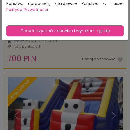
Państwu uprawnień, znajdziecie Państwo w naszej
6
Polityce Prywatności
.
Fontanny iskier, wyrzutnie zimnych
iskier
Chcę korzystać z serwisu i wyrażam zgodę
Lokalizacja: Bydgoszcz
CAŁY KRAJ
Dodano: 25.10.2022, 14:29
Ilość punktów: 1
700 PLN
Dodaj do schowka
WYRÓŻNIONE
Poprzednia
Następ