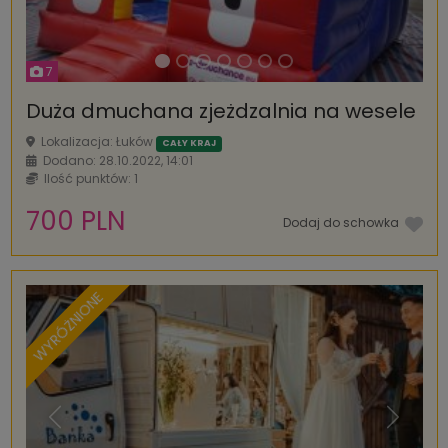
7
Duża dmuchana zjeżdzalnia na wesele
Lokalizacja: Łuków
CAŁY KRAJ
Dodano: 28.10.2022, 14:01
Ilość punktów: 1
700 PLN
Dodaj do schowka
WYRÓŻNIONE
Poprzednia
Następ