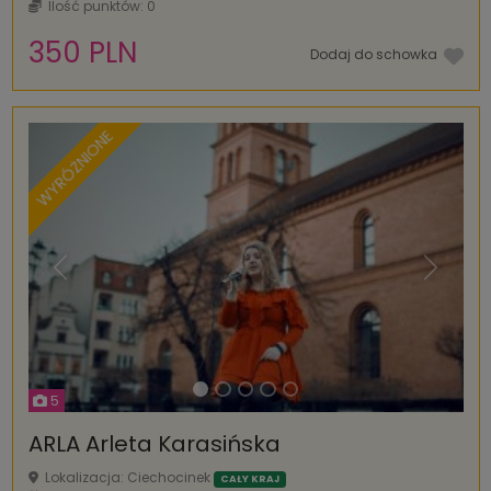
Ilość punktów: 0
350 PLN
Dodaj do schowka
WYRÓŻNIONE
Poprzednia
Następ
5
ARLA Arleta Karasińska
Lokalizacja: Ciechocinek
CAŁY KRAJ