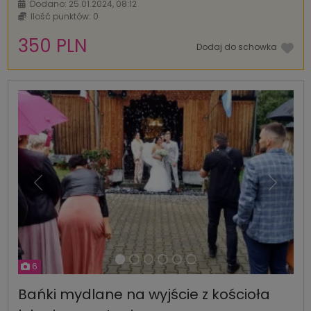
Dodano: 25.01.2024, 08:12
Ilość punktów: 0
350 PLN
Dodaj do schowka
Poprzednia
Następ
6
Bańki mydlane na wyjście z kościoła