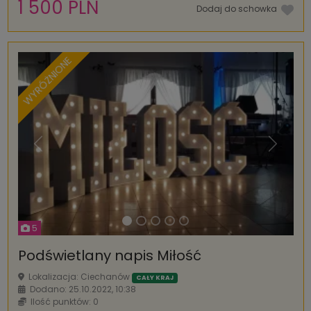
1 500 PLN
Dodaj do schowka
WYRÓŻNIONE
Poprzednia
Następ
5
Podświetlany napis Miłość
Lokalizacja: Ciechanów
CAŁY KRAJ
Dodano: 25.10.2022, 10:38
Ilość punktów: 0