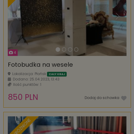
Poprzednia
Następ
4
Fotobudka na wesele
Lokalizacja: Płońsk
CAŁY KRAJ
Dodano: 25.04.2023, 13:43
Ilość punktów: 1
850 PLN
Dodaj do schowka
WYRÓŻNIONE