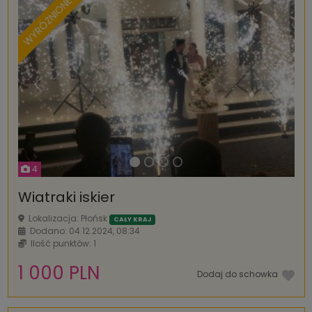
WYRÓŻNIONE
Poprzednia
Następ
4
Wiatraki iskier
Lokalizacja: Płońsk
CAŁY KRAJ
Dodano: 04.12.2024, 08:34
Ilość punktów: 1
1 000 PLN
Dodaj do schowka