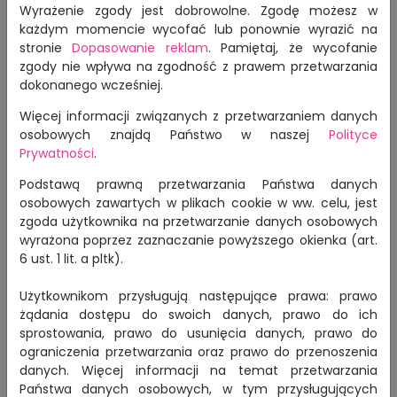
4
Wyrażenie zgody jest dobrowolne. Zgodę możesz w
każdym momencie wycofać lub ponownie wyrazić na
Fotolustro rustykalne na wesele
stronie
Dopasowanie reklam
. Pamiętaj, że wycofanie
zgody nie wpływa na zgodność z prawem przetwarzania
Lokalizacja: Warszawa
CAŁY KRAJ
Dodano: 25.10.2022, 10:31
dokonanego wcześniej.
Ilość punktów: 1
Więcej informacji związanych z przetwarzaniem danych
1 050 PLN
osobowych znajdą Państwo w naszej
Polityce
Dodaj do schowka
Prywatności
.
Podstawą prawną przetwarzania Państwa danych
osobowych zawartych w plikach cookie w ww. celu, jest
WYRÓŻNIONE
zgoda użytkownika na przetwarzanie danych osobowych
wyrażona poprzez zaznaczanie powyższego okienka (art.
6 ust. 1 lit. a pltk).
Użytkownikom przysługują następujące prawa: prawo
żądania dostępu do swoich danych, prawo do ich
Poprzednia
Następ
sprostowania, prawo do usunięcia danych, prawo do
ograniczenia przetwarzania oraz prawo do przenoszenia
danych. Więcej informacji na temat przetwarzania
Państwa danych osobowych, w tym przysługujących