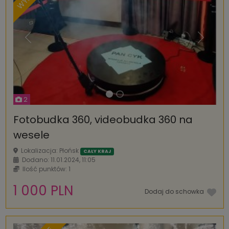
Poprzednia
Następ
2
Fotobudka 360, videobudka 360 na
wesele
Lokalizacja: Płońsk
CAŁY KRAJ
Dodano: 11.01.2024, 11:05
Ilość punktów: 1
1 000 PLN
Dodaj do schowka