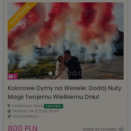
WYRÓŻNIONE
Poprzednia
Następ
6
Kolorowe Dymy na Wesele: Dodaj Nuty
Magii Twojemu Wielkiemu Dniu!
Lokalizacja: Płock
CAŁY KRAJ
Dodano: 04.12.2024, 08:40
Ilość punktów: 1
800 PLN
Dodaj do schowka